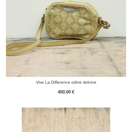
Vive La Difference odinė delninė
450,00 €