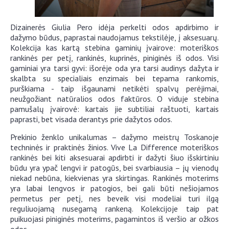
Dizainerės Giulia Pero idėja perkelti odos apdirbimo ir
dažymo būdus, paprastai naudojamus tekstilėje, į aksesuarų.
Kolekcija kas kartą stebina gaminių įvairove: moteriškos
rankinės per petį, rankinės, kuprinės, piniginės iš odos. Visi
gaminiai yra tarsi gyvi: išorėje oda yra tarsi audinys dažyta ir
skalbta su specialiais enzimais bei tepama rankomis,
purškiama - taip išgaunami netikėti spalvų perėjimai,
neužgožiant natūralios odos faktūros. O viduje stebina
pamušalų įvairovė: kartais jie subtiliai raštuoti, kartais
paprasti, bet visada derantys prie dažytos odos.
Prekinio ženklo unikalumas – dažymo meistrų Toskanoje
techninės ir praktinės žinios. Vive La Difference moteriškos
rankinės bei kiti aksesuarai apdirbti ir dažyti šiuo išskirtiniu
būdu yra ypač lengvi ir patogūs, bei svarbiausia – jų vienodų
niekad nebūna, kiekvienas yra skirtingas. Rankinės moterims
yra labai lengvos ir patogios, bei gali būti nešiojamos
permetus per petį, nes beveik visi modeliai turi ilgą
reguliuojamą nusegamą rankeną. Kolekcijoje taip pat
puikuojasi piniginės moterims, pagamintos iš veršio ar ožkos
odos.