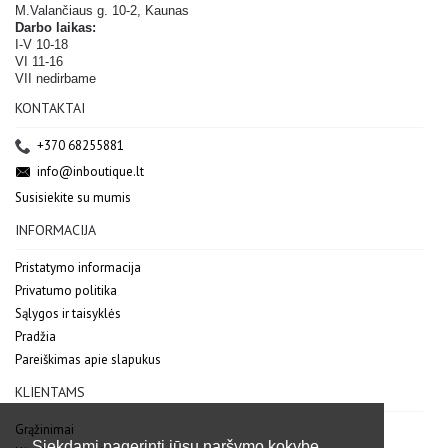
M.Valančiaus g. 10-2, Kaunas
Darbo laikas:
I-V 10-18
VI 11-16
VII nedirbame
KONTAKTAI
+370 68255881
info@inboutique.lt
Susisiekite su mumis
INFORMACIJA
Pristatymo informacija
Privatumo politika
Sąlygos ir taisyklės
Pradžia
Pareiškimas apie slapukus
KLIENTAMS
Grąžinimai
Siekdami pagerinti jūsų naršymo kokybę,