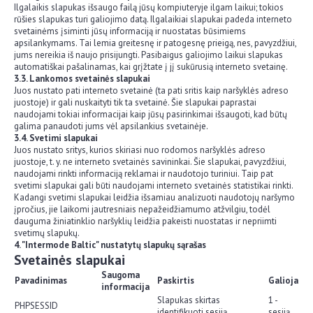
Ilgalaikis slapukas išsaugo failą jūsų kompiuteryje ilgam laikui; tokios
rūšies slapukas turi galiojimo datą. Ilgalaikiai slapukai padeda interneto
svetainėms įsiminti jūsų informaciją ir nuostatas būsimiems
apsilankymams. Tai lemia greitesnę ir patogesnę prieigą, nes, pavyzdžiui,
jums nereikia iš naujo prisijungti. Pasibaigus galiojimo laikui slapukas
automatiškai pašalinamas, kai grįžtate į jį sukūrusią interneto svetainę.
3.3. Lankomos svetainės slapukai
Juos nustato pati interneto svetainė (ta pati sritis kaip naršyklės adreso
juostoje) ir gali nuskaityti tik ta svetainė. Šie slapukai paprastai
naudojami tokiai informacijai kaip jūsų pasirinkimai išsaugoti, kad būtų
galima panaudoti jums vėl apsilankius svetainėje.
3.4. Svetimi slapukai
Juos nustato sritys, kurios skiriasi nuo rodomos naršyklės adreso
juostoje, t. y. ne interneto svetainės savininkai. Šie slapukai, pavyzdžiui,
naudojami rinkti informaciją reklamai ir naudotojo turiniui. Taip pat
svetimi slapukai gali būti naudojami interneto svetainės statistikai rinkti.
Kadangi svetimi slapukai leidžia išsamiau analizuoti naudotojų naršymo
įpročius, jie laikomi jautresniais nepažeidžiamumo atžvilgiu, todėl
dauguma žiniatinklio naršyklių leidžia pakeisti nuostatas ir nepriimti
svetimų slapukų.
4. "Intermode Baltic" nustatytų slapukų sąrašas
Svetainės slapukai
Saugoma
Pavadinimas
Paskirtis
Galioja
informacija
Slapukas skirtas
1 -
PHPSESSID
identifikuoti sesiją.
sesiją