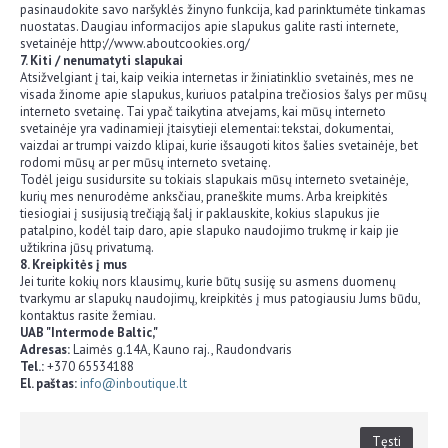
pasinaudokite savo naršyklės žinyno funkcija, kad parinktumėte tinkamas
nuostatas. Daugiau informacijos apie slapukus galite rasti internete,
svetainėje http://www.aboutcookies.org/
7. Kiti / nenumatyti slapukai
Atsižvelgiant į tai, kaip veikia internetas ir žiniatinklio svetainės, mes ne
visada žinome apie slapukus, kuriuos patalpina trečiosios šalys per mūsų
interneto svetainę. Tai ypač taikytina atvejams, kai mūsų interneto
svetainėje yra vadinamieji įtaisytieji elementai: tekstai, dokumentai,
vaizdai ar trumpi vaizdo klipai, kurie išsaugoti kitos šalies svetainėje, bet
rodomi mūsų ar per mūsų interneto svetainę.
Todėl jeigu susidursite su tokiais slapukais mūsų interneto svetainėje,
kurių mes nenurodėme anksčiau, praneškite mums. Arba kreipkitės
tiesiogiai į susijusią trečiąją šalį ir paklauskite, kokius slapukus jie
patalpino, kodėl taip daro, apie slapuko naudojimo trukmę ir kaip jie
užtikrina jūsų privatumą.
8. Kreipkitės į mus
Jei turite kokių nors klausimų, kurie būtų susiję su asmens duomenų
tvarkymu ar slapukų naudojimų, kreipkitės į mus patogiausiu Jums būdu,
kontaktus rasite žemiau.
UAB "Intermode Baltic,"
Adresas:
Laimės g.14A, Kauno raj., Raudondvaris
Tel.:
+370 65534188
El. paštas:
info@inboutique.lt
Tęsti