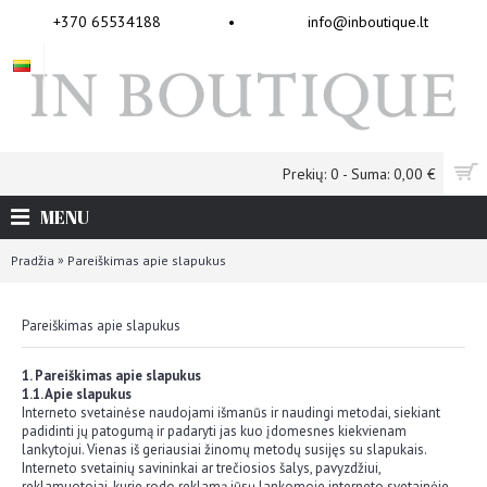
+370 65534188
•
info@inboutique.lt
Prekių: 0 - Suma: 0,00 €
MENU
»
Pradžia
Pareiškimas apie slapukus
Pareiškimas apie slapukus
1. Pareiškimas apie slapukus
1.1. Apie slapukus
Interneto svetainėse naudojami išmanūs ir naudingi metodai, siekiant
padidinti jų patogumą ir padaryti jas kuo įdomesnes kiekvienam
lankytojui. Vienas iš geriausiai žinomų metodų susijęs su slapukais.
Interneto svetainių savininkai ar trečiosios šalys, pavyzdžiui,
reklamuotojai, kurie rodo reklamą jūsų lankomoje interneto svetainėje,