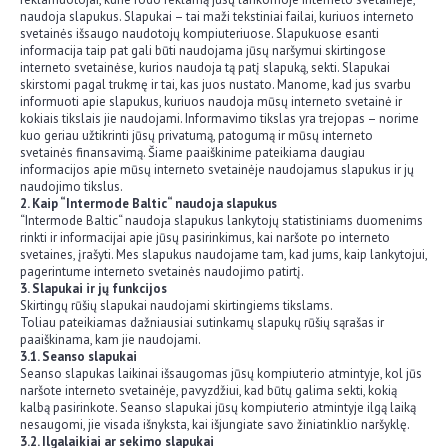
naudoja slapukus. Slapukai – tai maži tekstiniai failai, kuriuos interneto
svetainės išsaugo naudotojų kompiuteriuose. Slapukuose esanti
informacija taip pat gali būti naudojama jūsų naršymui skirtingose
interneto svetainėse, kurios naudoja tą patį slapuką, sekti. Slapukai
skirstomi pagal trukmę ir tai, kas juos nustato. Manome, kad jus svarbu
informuoti apie slapukus, kuriuos naudoja mūsų interneto svetainė ir
kokiais tikslais jie naudojami. Informavimo tikslas yra trejopas – norime
kuo geriau užtikrinti jūsų privatumą, patogumą ir mūsų interneto
svetainės finansavimą. Šiame paaiškinime pateikiama daugiau
informacijos apie mūsų interneto svetainėje naudojamus slapukus ir jų
naudojimo tikslus.
2. Kaip “Intermode Baltic“ naudoja slapukus
“Intermode Baltic“ naudoja slapukus lankytojų statistiniams duomenims
rinkti ir informacijai apie jūsų pasirinkimus, kai naršote po interneto
svetaines, įrašyti. Mes slapukus naudojame tam, kad jums, kaip lankytojui,
pagerintume interneto svetainės naudojimo patirtį.
3. Slapukai ir jų funkcijos
Skirtingų rūšių slapukai naudojami skirtingiems tikslams.
Toliau pateikiamas dažniausiai sutinkamų slapukų rūšių sąrašas ir
paaiškinama, kam jie naudojami.
3.1. Seanso slapukai
Seanso slapukas laikinai išsaugomas jūsų kompiuterio atmintyje, kol jūs
naršote interneto svetainėje, pavyzdžiui, kad būtų galima sekti, kokią
kalbą pasirinkote. Seanso slapukai jūsų kompiuterio atmintyje ilgą laiką
nesaugomi, jie visada išnyksta, kai išjungiate savo žiniatinklio naršyklę.
3.2. Ilgalaikiai ar sekimo slapukai