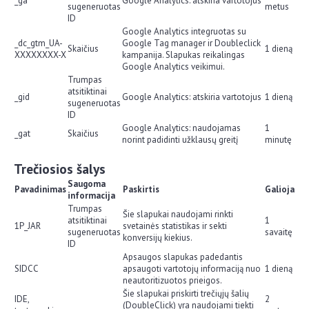
_ga
Google Analytics: atskiria vartotojus
sugeneruotas
metus
ID
Google Analytics integruotas su
_dc_gtm_UA-
Google Tag manager ir Doubleclick
Skaičius
1 dieną
XXXXXXXX-X
kampanija. Slapukas reikalingas
Google Analytics veikimui.
Trumpas
atsitiktinai
_gid
Google Analytics: atskiria vartotojus
1 dieną
sugeneruotas
ID
Google Analytics: naudojamas
1
_gat
Skaičius
norint padidinti užklausų greitį
minutę
Trečiosios šalys
Saugoma
Pavadinimas
Paskirtis
Galioja
informacija
Trumpas
Šie slapukai naudojami rinkti
atsitiktinai
1
1P_JAR
svetainės statistikas ir sekti
sugeneruotas
savaitę
konversijų kiekius.
ID
Apsaugos slapukas padedantis
SIDCC
apsaugoti vartotojų informaciją nuo
1 dieną
neautoritizuotos prieigos.
Šie slapukai priskirti trečiųjų šalių
IDE,
2
(DoubleClick) yra naudojami tiekti