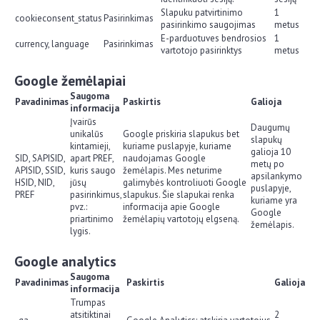
Slapuku patvirtinimo
1
cookieconsent_status
Pasirinkimas
pasirinkimo saugojimas
metus
E-parduotuves bendrosios
1
currency, language
Pasirinkimas
vartotojo pasirinktys
metus
Google žemėlapiai
Saugoma
Pavadinimas
Paskirtis
Galioja
informacija
Įvairūs
Daugumų
unikalūs
Google priskiria slapukus bet
slapukų
kintamieji,
kuriame puslapyje, kuriame
galioja 10
SID, SAPISID,
apart PREF,
naudojamas Google
metų po
APISID, SSID,
kuris saugo
žemėlapis. Mes neturime
apsilankymo
HSID, NID,
jūsų
galimybės kontroliuoti Google
puslapyje,
PREF
pasirinkimus,
slapukus. Šie slapukai renka
kuriame yra
pvz.:
informacija apie Google
Google
priartinimo
žemėlapių vartotojų elgseną.
žemėlapis.
lygis.
Google analytics
Saugoma
Pavadinimas
Paskirtis
Galioja
informacija
Trumpas
atsitiktinai
2