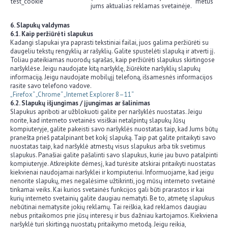
test_cookie
metus
jums aktualias reklamas svetainėje.
6. Slapukų valdymas
6.1. Kaip peržiūrėti slapukus
Kadangi slapukai yra paprasti tekstiniai failai, juos galima peržiūrėti su
daugeliu tekstų rengyklių ar rašyklių. Galite spustelėti slapuką ir atverti jį.
Toliau pateikiamas nuorodų sąrašas, kaip peržiūrėti slapukus skirtingose
naršyklėse. Jeigu naudojate kitą naršyklę, žiūrėkite naršyklių slapukų
informaciją. Jeigu naudojate mobilųjį telefoną, išsamesnės informacijos
rasite savo telefono vadove.
„Firefox“
„Chrome“
„Internet Explorer 8–11“
6.2. Slapukų išjungimas / įjungimas ar šalinimas
Slapukus apriboti ar užblokuoti galite per naršyklės nuostatas. Jeigu
norite, kad interneto svetainės visiškai netalpintų slapukų Jūsų
kompiuteryje, galite pakeisti savo naršyklės nuostatas taip, kad Jums būtų
pranešta prieš patalpinant bet kokį slapuką. Taip pat galite pritaikyti savo
nuostatas taip, kad naršyklė atmestų visus slapukus arba tik svetimus
slapukus. Panašiai galite pašalinti savo slapukus, kurie jau buvo patalpinti
kompiuteryje. Atkreipkite dėmesį, kad turėsite atskirai pritaikyti nuostatas
kiekvienai naudojamai naršyklei ir kompiuteriui. Informuojame, kad jeigu
nenorite slapukų, mes negalėsime užtikrinti, jog mūsų interneto svetainė
tinkamai veiks. Kai kurios svetainės funkcijos gali būti prarastos ir kai
kurių interneto svetainių galite daugiau nematyti. Be to, atmetę slapukus
nebūtinai nematysite jokių reklamų. Tai reiškia, kad reklamos daugiau
nebus pritaikomos prie jūsų interesų ir bus dažniau kartojamos. Kiekviena
naršyklė turi skirtingą nuostatų pritaikymo metodą. Jeigu reikia,