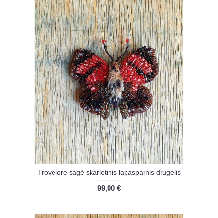
Trovelore sagė skarletinis lapasparnis drugelis
99,00 €