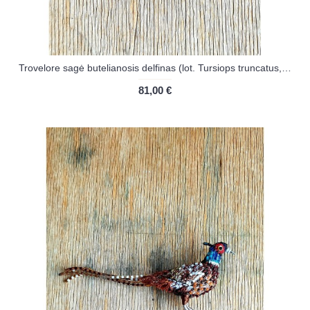
Trovelore sagė butelianosis delfinas (lot. Tursiops truncatus, liet. afalina) rūšis)
81,00 €