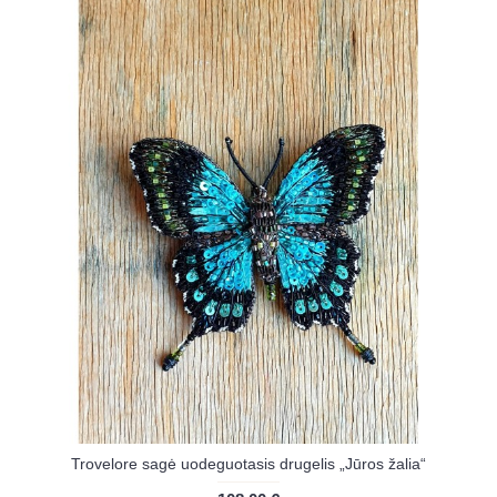
Trovelore sagė uodeguotasis drugelis „Jūros žalia“