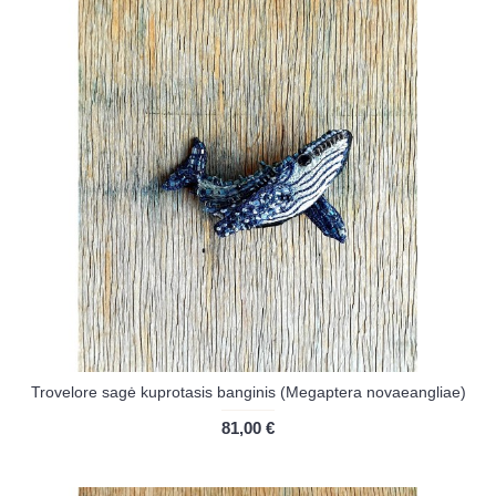
Trovelore sagė kuprotasis banginis (Megaptera novaeangliae)
81,00 €