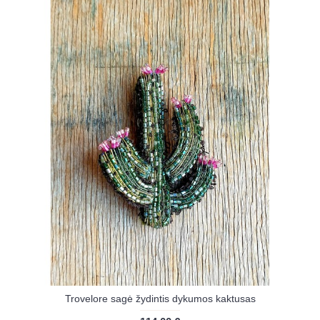
Trovelore sagė žydintis dykumos kaktusas