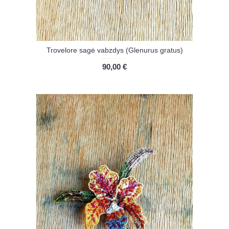
Trovelore sagė vabzdys (Glenurus gratus)
90,00 €