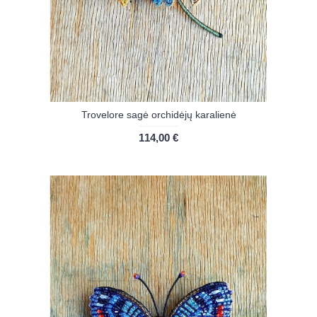
Trovelore sagė orchidėjų karalienė
114,00 €