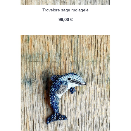
Trovelore sagė rugiagėlė
99,00 €