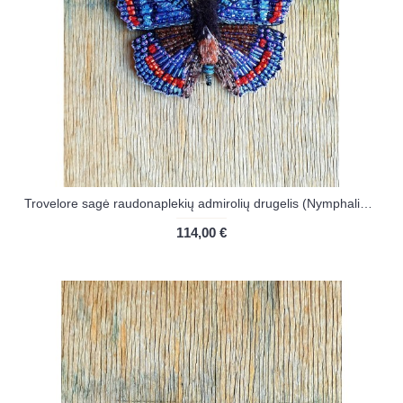
Trovelore sagė raudonaplekių admirolių drugelis (Nymphalidae)
114,00 €