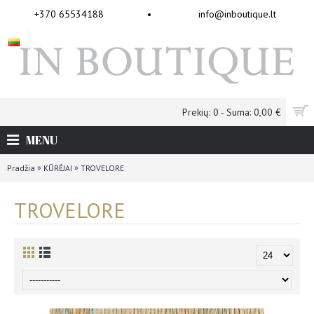
+370 65534188
•
info@inboutique.lt
Prekių: 0 - Suma: 0,00 €
MENU
»
»
Pradžia
KŪRĖJAI
TROVELORE
TROVELORE