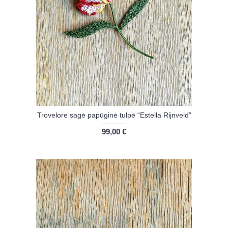
Trovelore sagė papūginė tulpė “Estella Rijnveld”
99,00 €