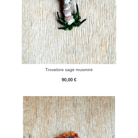
Trovelore sagė musmirė
90,00 €