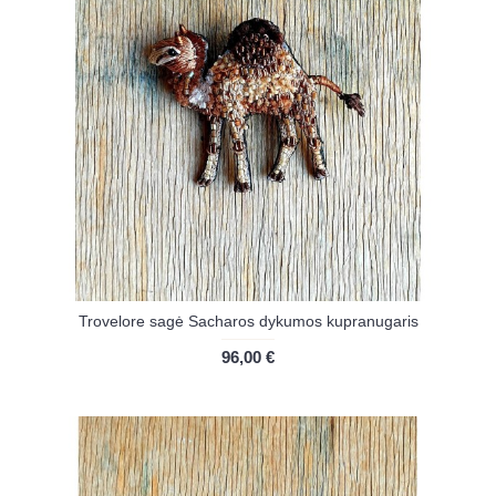
Trovelore sagė Sacharos dykumos kupranugaris
96,00 €