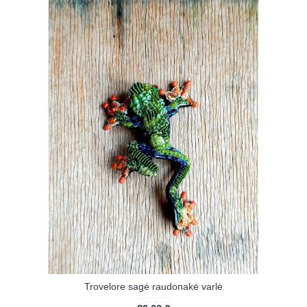
Trovelore sagė raudonakė varlė