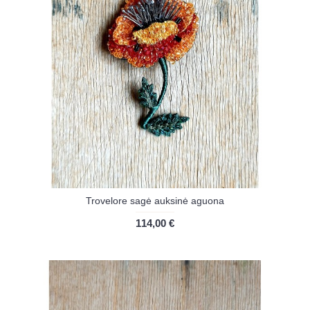
Trovelore sagė auksinė aguona
114,00 €