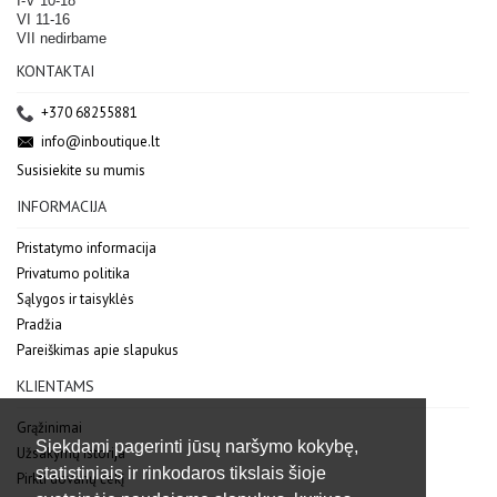
I-V 10-18
VI 11-16
VII nedirbame
KONTAKTAI
+370 68255881
info@inboutique.lt
Susisiekite su mumis
INFORMACIJA
Pristatymo informacija
Privatumo politika
Sąlygos ir taisyklės
Pradžia
Pareiškimas apie slapukus
KLIENTAMS
Grąžinimai
Siekdami pagerinti jūsų naršymo kokybę,
Užsakymų istorija
statistiniais ir rinkodaros tikslais šioje
Pirkti dovanų čekį