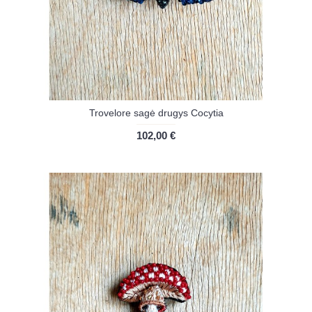
Trovelore sagė drugys Cocytia
102,00 €