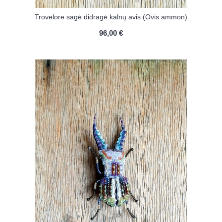
Trovelore sagė didragė kalnų avis (Ovis ammon)
96,00 €