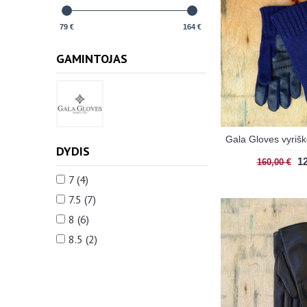
79 €
164 €
GAMINTOJAS
DYDIS
12
160,00 €
7 (4)
7.5 (7)
8 (6)
8.5 (2)