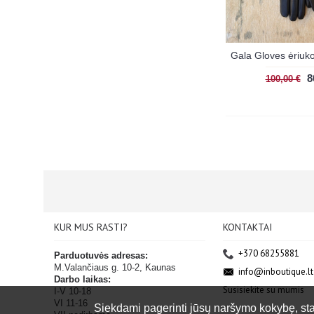
8
100,00 €
KUR MUS RASTI?
KONTAKTAI
+370 68255881
Parduotuvės adresas:
M.Valančiaus g. 10-2, Kaunas
info@inboutique.lt
Darbo laikas:
Susisiekite su mumis
I-V 10-18
VI 11-16
Siekdami pagerinti jūsų naršymo kokybę, stati