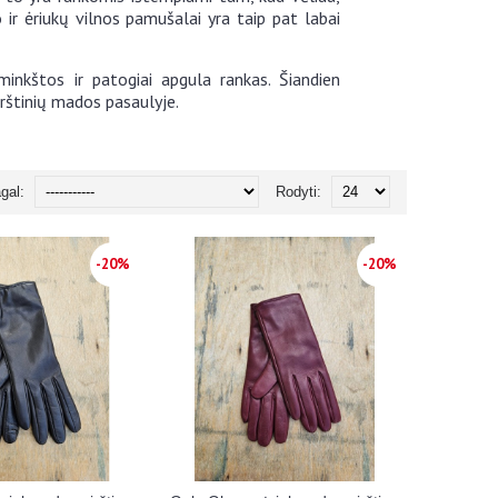
o ir ėriukų vilnos pamušalai yra taip pat labai
 minkštos ir patogiai apgula rankas. Šiandien
irštinių mados pasaulyje.
agal:
Rodyti:
-20%
-20%