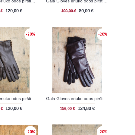
Gala Gloves ėriuko odos pirštinės
Gala Gloves ėriuko odos pirštinės
120,00 €
80,00 €
 €
100,00 €
-20%
-20%
Gala Gloves ėriuko odos pirštinės
Gala Gloves ėriuko odos pirštinės su kailiu rudos
120,00 €
124,80 €
 €
156,00 €
-20%
-20%