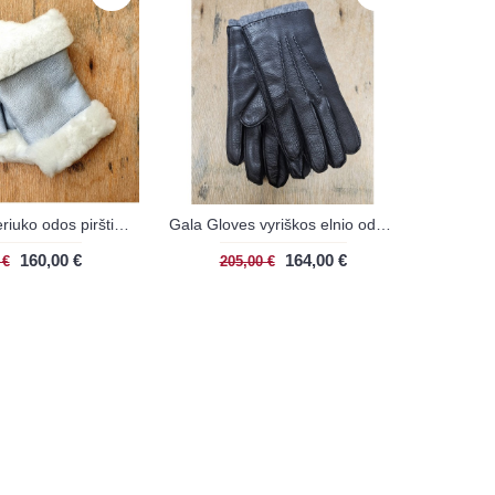
Gala Gloves ėriuko odos pirštinės CRYSTAL
Gala Gloves vyriškos elnio odos pirštinės BLACK/GREY
160,00 €
164,00 €
 €
205,00 €