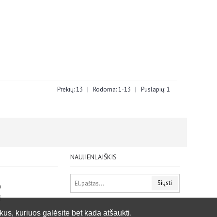
Prekių: 13 | Rodoma: 1-13 | Puslapių: 1
NAUJIENLAIŠKIS
Siųsti
a
į
kus, kuriuos galėsite bet kada atšaukti.