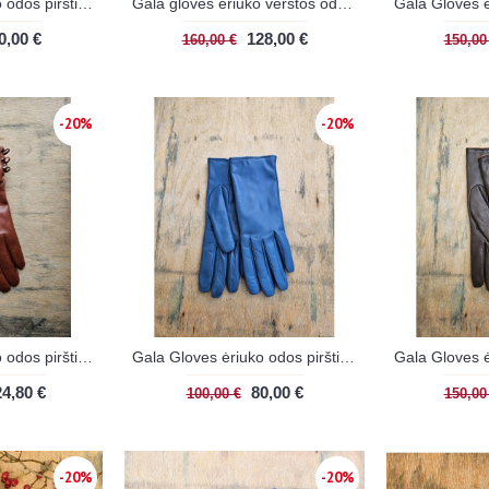
Gala Gloves ėriuko odos pirštinės rudos
Gala gloves ėriuko verstos odos pirštinės
0,00 €
128,00 €
160,00 €
150,00
-20%
-20%
Gala Gloves ėriuko odos pirštinės su kailiu rudos
Gala Gloves ėriuko odos pirštinės
4,80 €
80,00 €
100,00 €
150,00
-20%
-20%