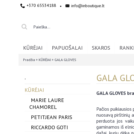
+370 65534188
info@inboutique.lt
•
KŪRĖJAI
PAPUOŠALAI
SKAROS
RANK
»
»
Pradžia
KŪRĖJAI
GALA GLOVES
GALA GL
.
-
KŪRĖJAI
GALA GLOVES bran
MARIE LAURE
CHAMOREL
​Pačios puikiausios
nuosavą pirštinių 
PETITJEAN PARIS
perduota jos vaika
RICCARDO GOTI
gaminamos iš elnio,
dažai, kurių dėka 