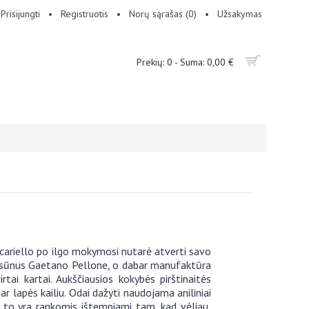
Prisijungti
•
Registruotis
•
Norų sąrašas (
0
)
•
Užsakymas
Prekių: 0 - Suma: 0,00 €
uscariello po ilgo mokymosi nutarė atverti savo
os sūnus Gaetano Pellone, o dabar manufaktūra
rtai kartai. Aukščiausios kokybės pirštinaitės
r lapės kailiu. Odai dažyti naudojama aniliniai
o to yra rankomis ištempiami tam, kad vėliau,