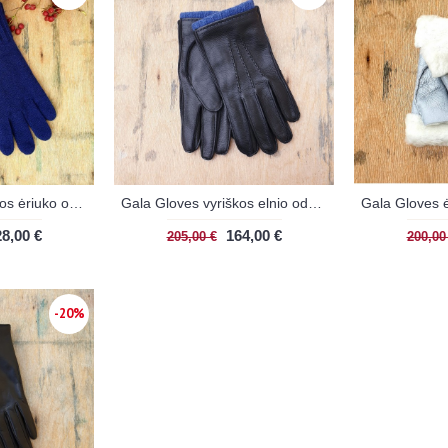
Gala Gloves vyriškos ėriuko odos ir kašmyro vilnos pirštinės NAVY/NAVY
Gala Gloves vyriškos elnio odos pirštinės BLACK/JEAN
8,00 €
164,00 €
205,00 €
200,00
-20%