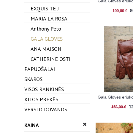
EXQUISITE J
8
100,00 €
MARIA LA ROSA
Anthony Peto
GALA GLOVES
ANA MAISON
CATHERINE OSTI
+
PAPUOŠALAI
+
SKAROS
+
VISOS RANKINĖS
+
KITOS PREKĖS
12
156,00 €
VERSLO DOVANOS
KAINA