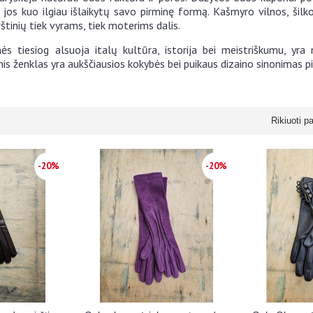
, jos kuo ilgiau išlaikytų savo pirminę formą. Kašmyro vilnos, šilk
rštinių tiek vyrams, tiek moterims dalis.
inės tiesiog alsuoja italų kultūra, istorija bei meistriškumu, yra
nis ženklas yra aukščiausios kokybės bei puikaus dizaino sinonimas p
Rikiuoti p
-20%
-20%