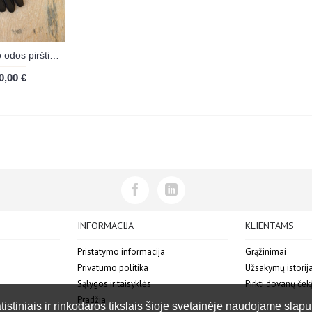
Gala Gloves ėriuko odos pirštinės BLACK
0,00 €
INFORMACIJA
KLIENTAMS
Pristatymo informacija
Grąžinimai
Privatumo politika
Užsakymų istorij
Sąlygos ir taisyklės
Pirkti dovanų ček
Pradžia
stiniais ir rinkodaros tikslais šioje svetainėje naudojame slapu