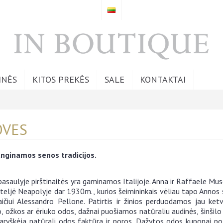
INĖS
KITOS PREKĖS
SALE
KONTAKTAI
OVES
ginamos senos tradicijos.
 pasaulyje pirštinaitės yra gaminamos Italijoje. Anna ir Raffaele M
ateljė Neapolyje dar 1930m., kurios šeimininkais vėliau tapo Ann
ičiui Alessandro Pellone. Patirtis ir žinios perduodamos jau ketvi
 ožkos ar ėriuko odos, dažnai puošiamos natūraliu audinės, šinšilo a
paryškėja natūrali odos faktūra ir poros. Dažytos odos kuponai p