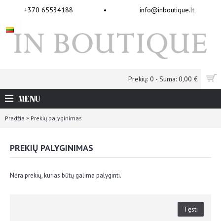
+370 65534188
•
info@inboutique.lt
Prekių: 0 - Suma: 0,00 €
MENU
»
Pradžia
Prekių palyginimas
PREKIŲ PALYGINIMAS
Nėra prekių, kurias būtų galima palyginti.
Tęsti