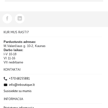
KUR MUS RASTI?
Parduotuvės adresas:
M.Valančiaus g. 10-2, Kaunas
Darbo laikas:
I-V 10-18
VI 11-16
VII nedirbame
KONTAKTAI
+370 68255881
info@inboutique.lt
Susisiekite su mumis
INFORMACIJA
Pristatymo informacija