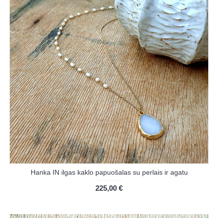
Hanka IN ilgas kaklo papuošalas su perlais ir agatu
225,00 €