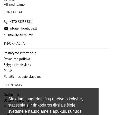
VI 11-16
VII nedirbame
KONTAKTAI
+370 68255881
info@inboutique.lt
Susisiekite su mumis
INFORMACIJA
Pristatymo informacija
Privatumo politika
Sąlygos ir taisyklės
Pradžia
Pareiškimas apie slapukus
KLIENTAMS
Grąžinimai
Siekdami pagerinti jūsų naršymo kokybę,
Užsakymų istorija
statistiniais ir rinkodaros tikslais šioje
Pirkti dovanų čekį
svetainėje naudojame slapukus, kuriuos
NAUJIENLAIŠKIS