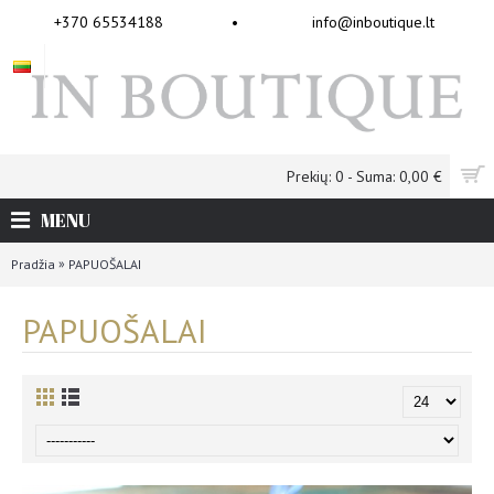
+370 65534188
•
info@inboutique.lt
Prekių: 0 - Suma: 0,00 €
MENU
»
Pradžia
PAPUOŠALAI
PAPUOŠALAI