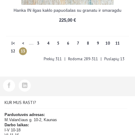
Hanka IN ilgas kaklo papuošalas su granatu ir smaragdu
225,00 €
|<
<
....
3
4
5
6
7
8
9
10
11
12
13
Prekių: 311 | Rodoma: 289-311 | Puslapių: 13
KUR MUS RASTI?
Parduotuvės adresas:
M.Valančiaus g. 10-2, Kaunas
Darbo laikas:
I-V 10-18