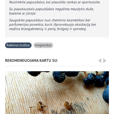
​Nusiimkite papuošalus, kai plausitės rankas ar sportuosite.
​Su paauksuotais papuošalais negalima maudytis duše,
baseine ar jūroje.
​Saugokite papuošalus nuo cheminio kosmetikos bei
parfumerijos poveikio, kuris išprovokuoja oksidaciją bei
mažina brangakmenių ir perlų žvilgesį ir spindesį.
Raktiniai žodžiai:
magnezitas
REKOMENDUOJAMA KARTU SU: