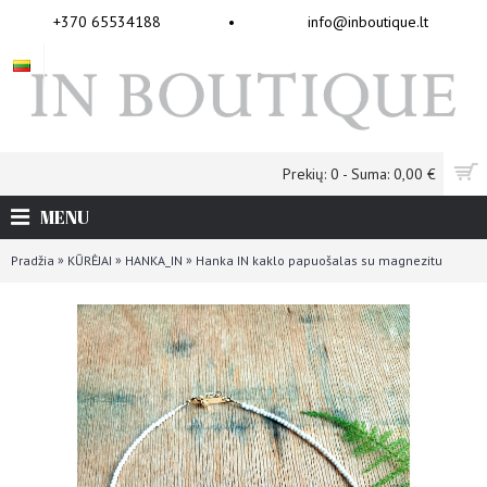
+370 65534188
•
info@inboutique.lt
Prekių: 0 - Suma: 0,00 €
MENU
»
»
»
Pradžia
KŪRĖJAI
HANKA_IN
Hanka IN kaklo papuošalas su magnezitu