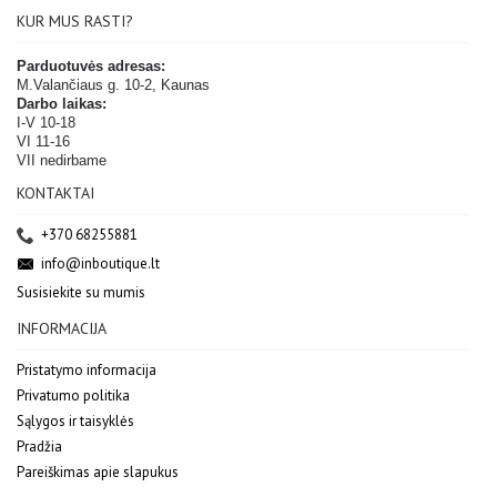
KUR MUS RASTI?
Parduotuvės adresas:
M.Valančiaus g. 10-2, Kaunas
Darbo laikas:
I-V 10-18
VI 11-16
VII nedirbame
KONTAKTAI
+370 68255881
info@inboutique.lt
Susisiekite su mumis
INFORMACIJA
Pristatymo informacija
Privatumo politika
Sąlygos ir taisyklės
Pradžia
Pareiškimas apie slapukus