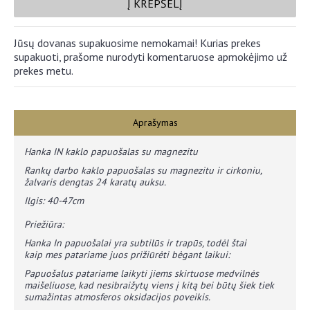
Į KREPŠELĮ
Jūsų dovanas supakuosime nemokamai! Kurias prekes
supakuoti, prašome nurodyti komentaruose apmokėjimo už
prekes metu.
Aprašymas
Hanka IN kaklo papuošalas su magnezitu
Rankų darbo kaklo papuošalas su magnezitu ir cirkoniu,
žalvaris dengtas 24 karatų auksu.
Ilgis: 40-47cm
Priežiūra:
​Hanka In papuošalai yra subtilūs ir trapūs, todėl štai
kaip mes patariame juos prižiūrėti bėgant laikui:
​Papuošalus patariame laikyti jiems skirtuose medvilnės
maišeliuose, kad nesibraižytų viens į kitą bei būtų šiek tiek
sumažintas atmosferos oksidacijos poveikis.