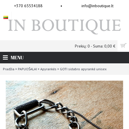
+370 65534188
•
info@inboutique.lt
Prekių: 0 - Suma: 0,00 €
MENU
»
»
»
Pradžia
PAPUOŠALAI
Apyrankės
GOTI sidabro apyrankė unisex