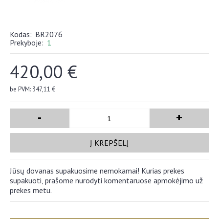
Kodas:
BR2076
Prekyboje:
1
420,00 €
be PVM: 347,11 €
-
+
Į KREPŠELĮ
Jūsų dovanas supakuosime nemokamai! Kurias prekes
supakuoti, prašome nurodyti komentaruose apmokėjimo už
prekes metu.