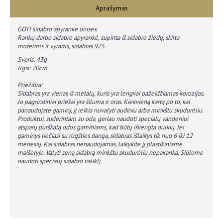
Aprašymas
GOTI sidabro apyrankė unisex
Rankų darbo sidabro apyrankė, supinta iš sidabro žiedų, skirta
moterims ir vyrams, sidabras 925.
Svoris: 43g
Ilgis: 20cm
Priežiūra:
Sidabras yra vienas iš metalų, kuris yra lengvai pažeidžiamas korozijos.
Jo pagrindiniai priešai yra šiluma ir oras. Kiekvieną kartą po to, kai
panaudojate gaminį, jį reikia nuvalyti audiniu arba minkštu skudurėliu.
Produktui, suderintam su oda, geriau naudoti specialų vandeniui
atsparų purškalą odos gaminiams, kad būtų išvengta dulkių. Jei
gaminys liečiasi su rūgšties danga, sidabras išlaikys tik nuo 6 iki 12
mėnesių. Kai sidabras nenaudojamas, laikykite jį plastikiniame
maišelyje. Valyti seną sidabrą minkštu skudurėliu nepakanka. Siūlome
naudoti specialų sidabro valiklį.