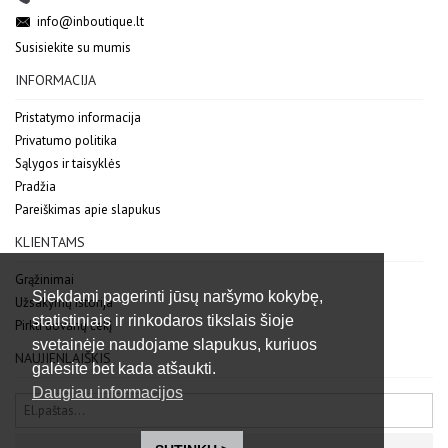
info@inboutique.lt
Susisiekite su mumis
INFORMACIJA
Pristatymo informacija
Privatumo politika
Sąlygos ir taisyklės
Pradžia
Pareiškimas apie slapukus
KLIENTAMS
Grąžinimai
Siekdami pagerinti jūsų naršymo kokybę,
Užsakymų istorija
statistiniais ir rinkodaros tikslais šioje
Pirkti dovanų čekį
svetainėje naudojame slapukus, kuriuos
NAUJIENLAIŠKIS
galėsite bet kada atšaukti.
Daugiau informacijos
Siųsti