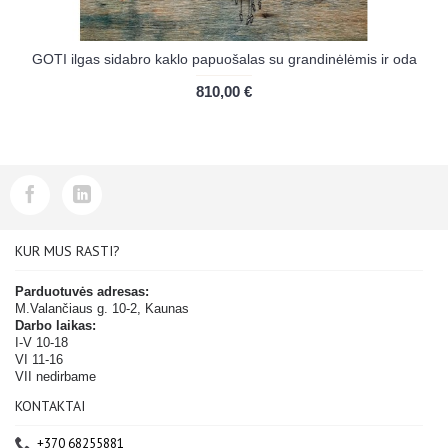
GOTI ilgas sidabro kaklo papuošalas su grandinėlėmis ir oda
810,00 €
KUR MUS RASTI?
Parduotuvės adresas:
M.Valančiaus g. 10-2, Kaunas
Darbo laikas:
I-V 10-18
VI 11-16
VII nedirbame
KONTAKTAI
+370 68255881