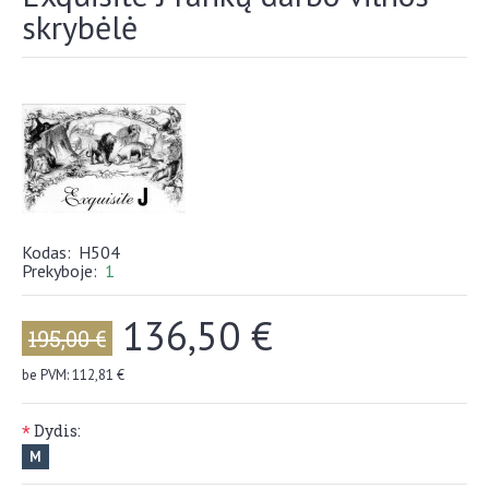
skrybėlė
Kodas:
H504
Prekyboje:
1
136,50 €
195,00 €
be PVM: 112,81 €
Dydis:
*
M