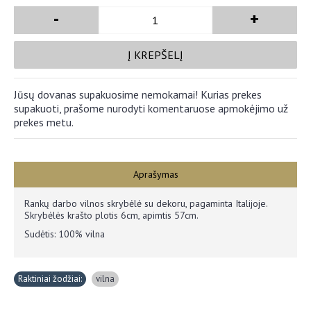
-
+
Į KREPŠELĮ
Jūsų dovanas supakuosime nemokamai! Kurias prekes
supakuoti, prašome nurodyti komentaruose apmokėjimo už
prekes metu.
Aprašymas
Rankų darbo vilnos skrybėlė su dekoru, pagaminta Italijoje.
Skrybėlės krašto plotis 6cm, apimtis 57cm.
Sudėtis: 100% vilna
Raktiniai žodžiai:
vilna