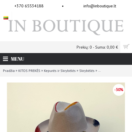
+370 65534188
•
info@inboutique.lt
Prekių: 0 - Suma: 0,00 €
MENU
»
»
»
»
Pradžia
KITOS PREKĖS
Kepurės ir Skrybėlės
Skrybėlės
Exquisite J rankų dar
-30%