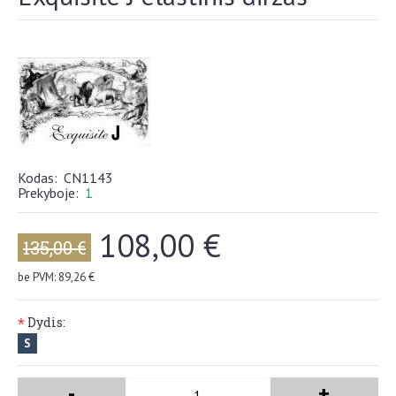
Kodas:
CN1143
Prekyboje:
1
108,00 €
135,00 €
be PVM: 89,26 €
Dydis:
*
S
-
+