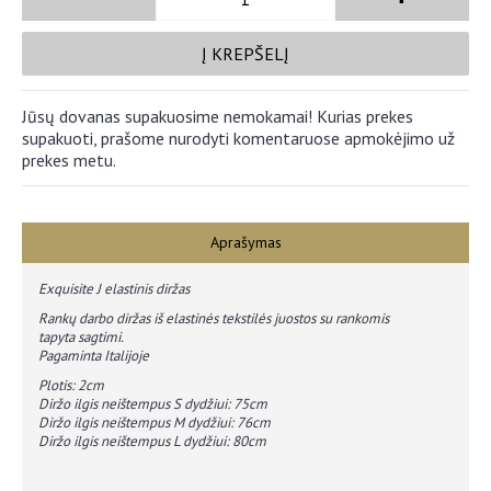
Į KREPŠELĮ
Jūsų dovanas supakuosime nemokamai! Kurias prekes
supakuoti, prašome nurodyti komentaruose apmokėjimo už
prekes metu.
Aprašymas
Exquisite J elastinis diržas
Rankų darbo diržas iš elastinės tekstilės juostos su rankomis
tapyta sagtimi.
Pagaminta Italijoje
Plotis: 2cm
Diržo ilgis neištempus S dydžiui: 75cm
Diržo ilgis neištempus M dydžiui: 76cm
Diržo ilgis neištempus L dydžiui: 80cm