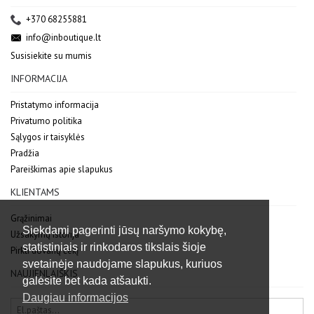
+370 68255881
info@inboutique.lt
Susisiekite su mumis
INFORMACIJA
Pristatymo informacija
Privatumo politika
Sąlygos ir taisyklės
Pradžia
Pareiškimas apie slapukus
KLIENTAMS
Grąžinimai
Siekdami pagerinti jūsų naršymo kokybę,
Užsakymų istorija
statistiniais ir rinkodaros tikslais šioje
Pirkti dovanų čekį
svetainėje naudojame slapukus, kuriuos
NAUJIENLAIŠKIS
galėsite bet kada atšaukti.
Daugiau informacijos