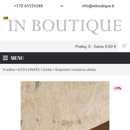
+370 65534188
•
info@inboutique.lt
Prekių: 0 - Suma: 0,00 €
MENU
»
»
»
Pradžia
KITOS PREKĖS
Diržai
Exquisite J elastinis diržas
-20%