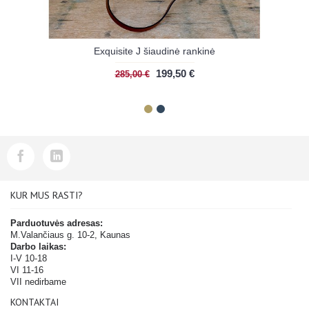
Exquisite J šiaudinė rankinė
199,50 €
285,00 €
KUR MUS RASTI?
Parduotuvės adresas:
M.Valančiaus g. 10-2, Kaunas
Darbo laikas:
I-V 10-18
VI 11-16
VII nedirbame
KONTAKTAI