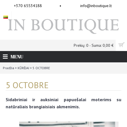
+370 65534188
•
info@inboutique.lt
Prekių: 0 - Suma: 0,00 €
MENU
»
»
Pradžia
KŪRĖJAI
5 OCTOBRE
5 OCTOBRE
Sidabriniai ir auksiniai papuošalai moterims su
natūraliais brangiaisiais akmenimis.