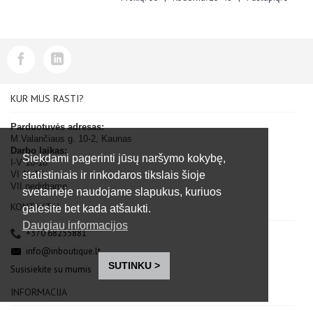
KUR MUS RASTI?
Parduotuvės adresas:
M.Valančiaus g. 10-2, Kaunas
Darbo laikas:
Siekdami pagerinti jūsų naršymo kokybę,
I-V 10-18
statistiniais ir rinkodaros tikslais šioje
VI 11-16
VII nedirbame
svetainėje naudojame slapukus, kuriuos
KONTAKTAI
galėsite bet kada atšaukti.
Daugiau informacijos
+370 68255881
info@inboutique.lt
SUTINKU >
Susisiekite su mumis
INFORMACIJA