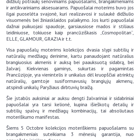
didžiulį potraukį senoviniams papuošalams, brangakmeniams
ir antikvariniams aksesuarams. Papuošalai moterims buvo jos
ilgai puoselėta svajonė, kuri realizavosi ir sulaukė didžiulio
visuomenės bei žiniasklaidos palaikymo. Jos kurti papuošalai
dažnai puikuojasi spaudoje, garsiausiose mados ir stiliaus
leidiniuose, tokiuose kaip prancūziškasis „Cosmopolitan“,
ELLE, GLAMOUR, GRAZIA ir t.t.
Visa papuošalų moterims kolekcijos dvasia slypi subtilių ir
natūralių medžiagų derinime, kartu panaudojant natūralius
brangiuosius akmenis ir auksą bei paauksuotą sidabrą, bei
žalvarį. Kiekvienas gaminys, sukurtas ir pagamintas
Prancūzijoje, yra vienintelis ir unikalus dėl kruopščiai atrinktų
natūralių, gamtoje susiformavusių brangiųjų akmenų,
atspindi unikalų Paryžiaus dirbtuvių braižą.
Šie įstabūs auksiniai ar auksu dengti žalvariniai ir sidabriniai
papuošalai yra tarsi kelionė, kupina išieškotų detalių ir
subtilių spalvų ir medžiagų kombinacijų, tai absoliutaus
moteriškumo manifestas.
Šiems 5 Octobre kolekcijos moteriškiems papuošalams su
brangakmeniais suteikiama 3 mėnesių garantija, nuo