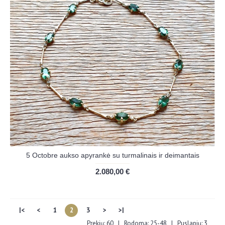
5 Octobre aukso apyrankė su turmalinais ir deimantais
2.080,00 €
|<
<
1
2
3
>
>|
Prekių: 60 | Rodoma: 25-48 | Puslapių: 3