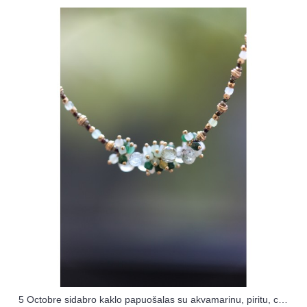
5 Octobre sidabro kaklo papuošalas su akvamarinu, piritu, chrizoprazu ir nefritu